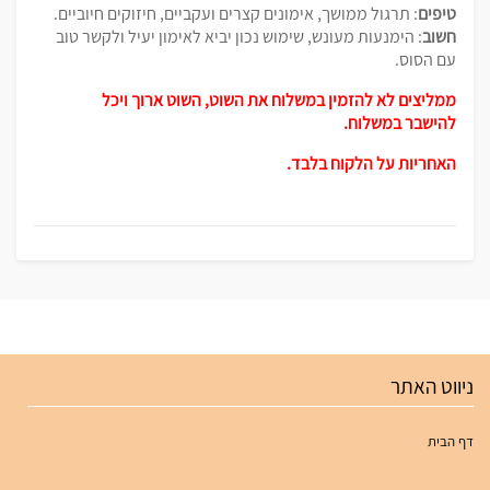
טיפים
: תרגול ממושך, אימונים קצרים ועקביים, חיזוקים חיוביים.
חשוב
: הימנעות מעונש, שימוש נכון יביא לאימון יעיל ולקשר טוב
עם הסוס.
ממליצים לא להזמין במשלוח את השוט, השוט ארוך ויכל
להישבר במשלוח.
האחריות על הלקוח בלבד.
ניווט האתר
דף הבית