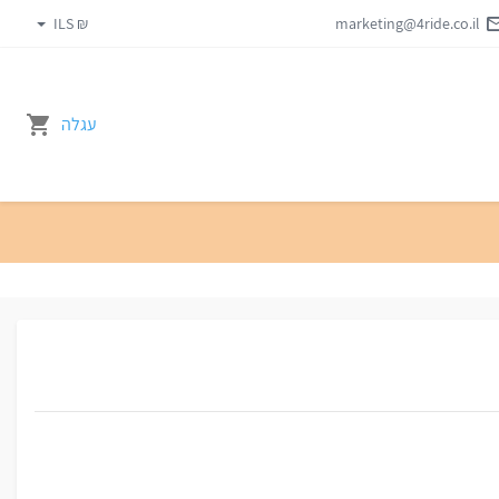
₪ ILS
marketing@4ride.co.il
עגלה