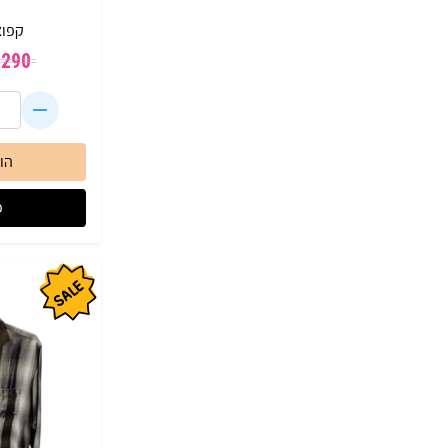
קפוצ
₪
290
הו
פ