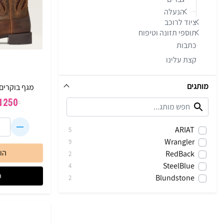
הנעלה
ציוד לרוכב
תוספי תזונה וטיפוח
כתבות
קצת עלינו
מותגים
מגף בוקרים לנשי
1250
ARIAT
5
Wrangler
9
הו
RedBack
2
SteelBlue
4
פ
Blundstone
2