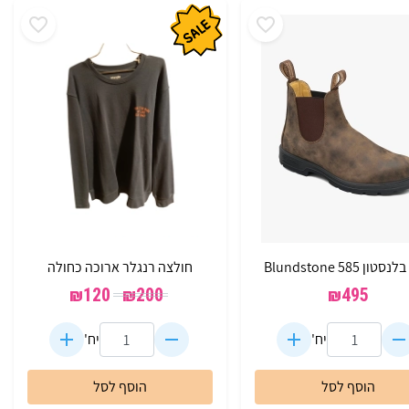
ון 585 Blundstone
חולצה רנגלר ארוכה כחולה
₪
120
₪
200
₪
495
יח'
יח'
הוסף לסל
הוסף לסל