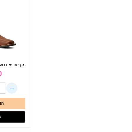
מגף אריאט נוער/נשים
0
הו
פ