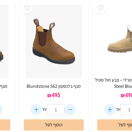
רלי – צבע חול סטיל
מגף בלנסטון 562 Blundstone
מגף בלנסט
₪
495
₪
49
יח'
יח'
סף לסל
הוסף לסל