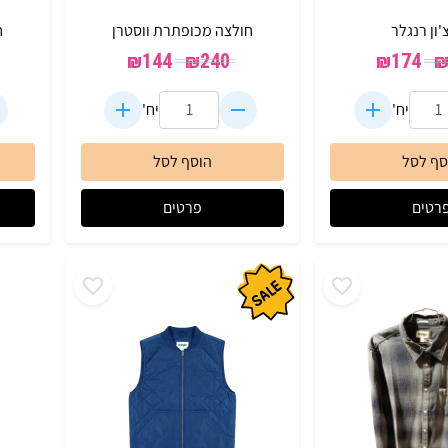
'ון רנגלר
חולצה מכופתרת ווסטרן
ח
₪
144
₪
240
₪
174
יח'
יח'
סף לסל
הוסף לסל
רטים
פרטים