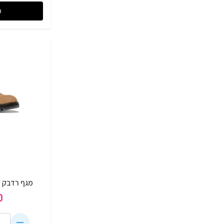
פ
מגף רדבק RedBack UBCH
0