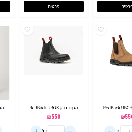
רטים
פרטים
מגף רדבק RedBack UBOK
מכנס
₪
550
₪
55
יח'
יח'