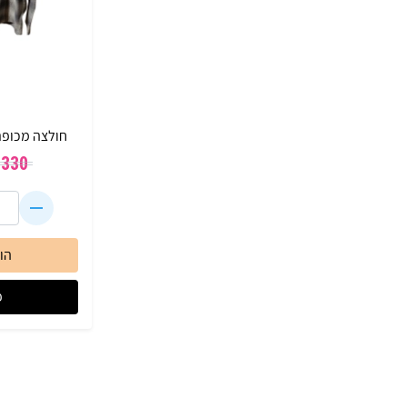
חולצה מכופת
₪
330
הו
פ