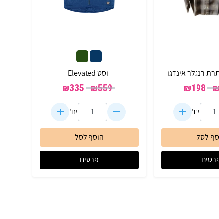
רת רנגלר אינדגו
ווסט Elevated
₪
335
₪
559
₪
198
יח'
יח'
סף לסל
הוסף לסל
רטים
פרטים