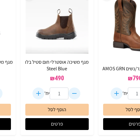
מגף משיכה אוסטרלי חום סטיל בלו
מגף משי
 AMOS GRN
Steel Blue
₪
490
₪
79
יח'
יח'
סף לסל
הוסף לסל
רטים
פרטים