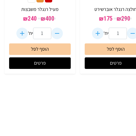
ולצה רנגלר אוברשירט
מעיל רנגלר משבצות
₪
240
₪
400
₪
175
₪
290
יח'
יח'
הוסף לסל
הוסף לסל
פרטים
פרטים