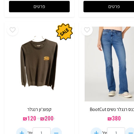
פרטים
פרטים
 רנגלר נשים BootCut
קפוצ'ון רנגלר
₪
120
₪
200
₪
380
יח'
יח'