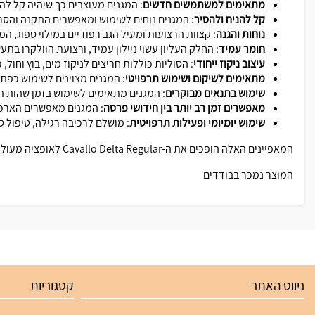
מתאימים למשתמשים חדשים
: המגנים מעוצבים כך שיהיה קל ל
קל להניח ולהסיר
: המגנים נוחים לשימוש ומאפשרים התקנה והסר
נוחות והגנה
: קצוות הרצועות ומעיל הגב רפודיים במילוי ספוג, המ
חומר עמיד
: החלק העליון עשוי ניילון עמיד, ורצועת הוולקרו בת
עיצוב ניקוז ייחודי
: הסוליות כוללות חריצים לניקוז מים, בוץ וחול,
מתאימים לשיקום ושימוש תרפויטי
: המגנים מצוינים לשימוש כפת
שימוש בתנאים מבוקרים
: המגנים מתאימים לשימוש בזמן שהות תח
מאפשרים זמן רב יותר בין חידושי פרסה
: המגנים מאפשרים הארכה של זמן בי
שימוש יומיומי ופעילות תרפויטית
: מושלם לרכיבה רגילה, טיפול סו
המאפיינים האלה הופכים את ה-Cavallo Delta Regular לאופציה מעולה לשימוש יומיומי, טיפול ושיקום.
המוצר נמכר בבודדים
ניווט האתר
קטגוריות