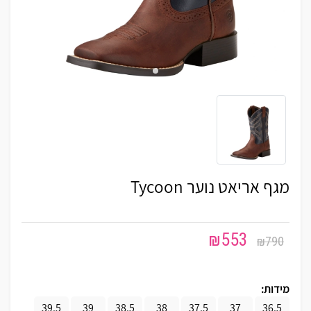
מגף אריאט נוער Tycoon
₪
553
₪
790
מידות:
39.5
39
38.5
38
37.5
37
36.5