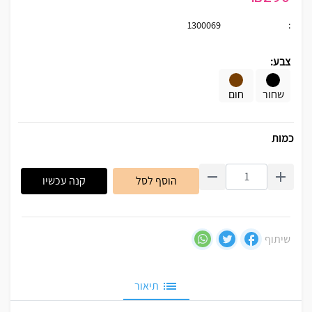
1300069
:
צבע:
שחור
חום
כמות
הוסף לסל
קנה עכשיו
שיתוף
תיאור